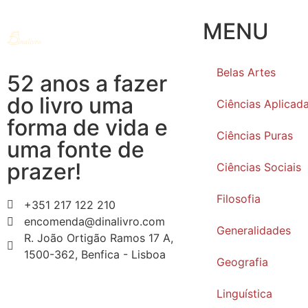
MENU
Belas Artes
52 anos a fazer
do livro uma
Ciências Aplicad
forma de vida e
Ciências Puras
uma fonte de
prazer!
Ciências Sociais
Filosofia
+351 217 122 210
encomenda@dinalivro.com
Generalidades
R. João Ortigão Ramos 17 A,
1500-362, Benfica - Lisboa
Geografia
Linguística