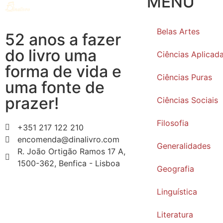
MENU
Belas Artes
52 anos a fazer
do livro uma
Ciências Aplicad
forma de vida e
Ciências Puras
uma fonte de
prazer!
Ciências Sociais
Filosofia
+351 217 122 210
encomenda@dinalivro.com
Generalidades
R. João Ortigão Ramos 17 A,
1500-362, Benfica - Lisboa
Geografia
Linguística
Literatura