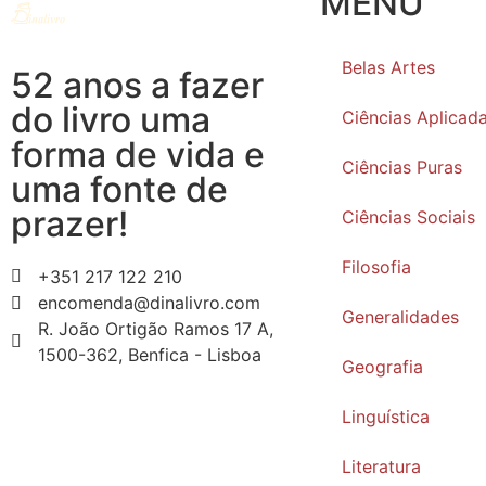
MENU
Belas Artes
52 anos a fazer
do livro uma
Ciências Aplicad
forma de vida e
Ciências Puras
uma fonte de
prazer!
Ciências Sociais
Filosofia
+351 217 122 210
encomenda@dinalivro.com
Generalidades
R. João Ortigão Ramos 17 A,
1500-362, Benfica - Lisboa
Geografia
Linguística
Literatura