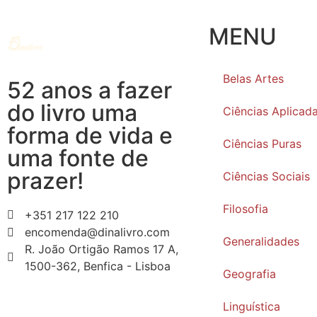
MENU
Belas Artes
52 anos a fazer
do livro uma
Ciências Aplicad
forma de vida e
Ciências Puras
uma fonte de
prazer!
Ciências Sociais
Filosofia
+351 217 122 210
encomenda@dinalivro.com
Generalidades
R. João Ortigão Ramos 17 A,
1500-362, Benfica - Lisboa
Geografia
Linguística