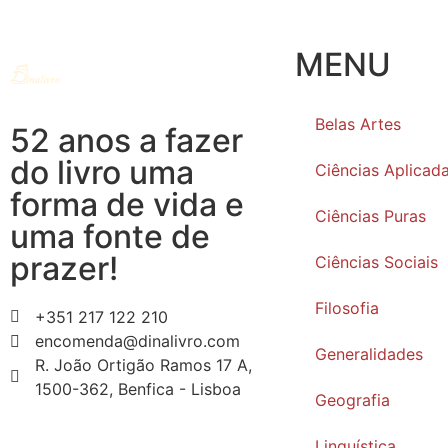
MENU
Belas Artes
52 anos a fazer
do livro uma
Ciências Aplicad
forma de vida e
Ciências Puras
uma fonte de
prazer!
Ciências Sociais
Filosofia
+351 217 122 210
encomenda@dinalivro.com
Generalidades
R. João Ortigão Ramos 17 A,
1500-362, Benfica - Lisboa
Geografia
Linguística