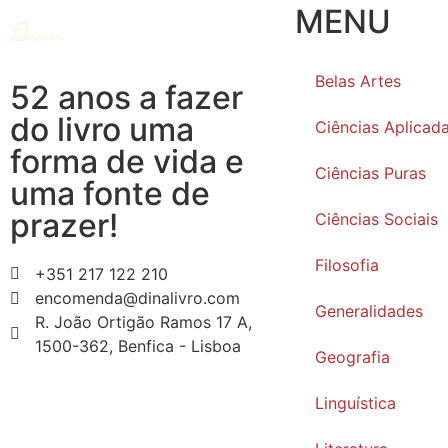
MENU
Belas Artes
52 anos a fazer
do livro uma
Ciências Aplicad
forma de vida e
Ciências Puras
uma fonte de
prazer!
Ciências Sociais
Filosofia
+351 217 122 210
encomenda@dinalivro.com
Generalidades
R. João Ortigão Ramos 17 A,
1500-362, Benfica - Lisboa
Geografia
Linguística