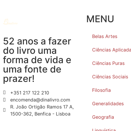
MENU
Belas Artes
52 anos a fazer
do livro uma
Ciências Aplicad
forma de vida e
Ciências Puras
uma fonte de
prazer!
Ciências Sociais
Filosofia
+351 217 122 210
encomenda@dinalivro.com
Generalidades
R. João Ortigão Ramos 17 A,
1500-362, Benfica - Lisboa
Geografia
Linguística