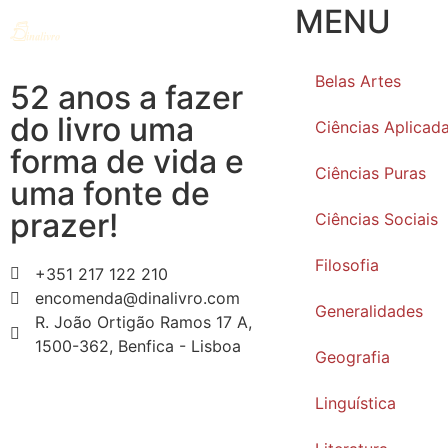
MENU
Belas Artes
52 anos a fazer
do livro uma
Ciências Aplicad
forma de vida e
Ciências Puras
uma fonte de
prazer!
Ciências Sociais
Filosofia
+351 217 122 210
encomenda@dinalivro.com
Generalidades
R. João Ortigão Ramos 17 A,
1500-362, Benfica - Lisboa
Geografia
Linguística