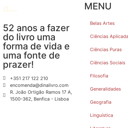
MENU
Belas Artes
52 anos a fazer
do livro uma
Ciências Aplicad
forma de vida e
Ciências Puras
uma fonte de
prazer!
Ciências Sociais
Filosofia
+351 217 122 210
encomenda@dinalivro.com
Generalidades
R. João Ortigão Ramos 17 A,
1500-362, Benfica - Lisboa
Geografia
Linguística