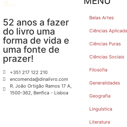
MENU
Belas Artes
52 anos a fazer
do livro uma
Ciências Aplicad
forma de vida e
Ciências Puras
uma fonte de
prazer!
Ciências Sociais
Filosofia
+351 217 122 210
encomenda@dinalivro.com
Generalidades
R. João Ortigão Ramos 17 A,
1500-362, Benfica - Lisboa
Geografia
Linguística
Literatura