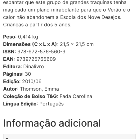
espantar que este grupo de grandes traquinas tenha
magicado um plano mirabolante para que o Verão e o
calor não abandonem a Escola dos Nove Desejos.
Crianças a partir dos 5 anos.
Peso
: 0,414 kg
Dimensões (C x L x A)
: 21,5 × 21,5 cm
ISBN
: 978-972-576-560-9
EAN
: 9789725765609
Editora
: Dinalivro
Páginas
: 30
Edição
: 2010/06
Autor
: Thomson, Emma
Coleção de Bolso T&G
: Fada Carolina
Língua Edição
: Português
Informação adicional