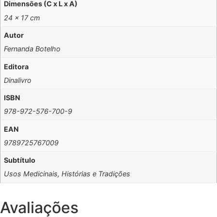
Dimensões (C x L x A)
24 × 17 cm
Autor
Fernanda Botelho
Editora
Dinalivro
ISBN
978-972-576-700-9
EAN
9789725767009
Subtítulo
Usos Medicinais, Histórias e Tradições
Avaliações