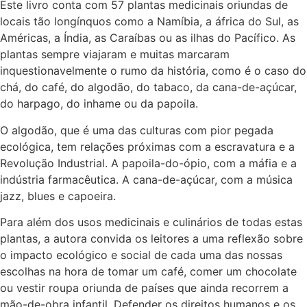
Este livro conta com 57 plantas medicinais oriundas de
locais tão longínquos como a Namíbia, a áfrica do Sul, as
Américas, a Índia, as Caraíbas ou as ilhas do Pacífico. As
plantas sempre viajaram e muitas marcaram
inquestionavelmente o rumo da história, como é o caso do
chá, do café, do algodão, do tabaco, da cana-de-açúcar,
do harpago, do inhame ou da papoila.
O algodão, que é uma das culturas com pior pegada
ecológica, tem relações próximas com a escravatura e a
Revolução Industrial. A papoila-do-ópio, com a máfia e a
indústria farmacêutica. A cana-de-açúcar, com a música
jazz, blues e capoeira.
Para além dos usos medicinais e culinários de todas estas
plantas, a autora convida os leitores a uma reflexão sobre
o impacto ecológico e social de cada uma das nossas
escolhas na hora de tomar um café, comer um chocolate
ou vestir roupa oriunda de países que ainda recorrem a
mão-de-obra infantil. Defender os direitos humanos e os