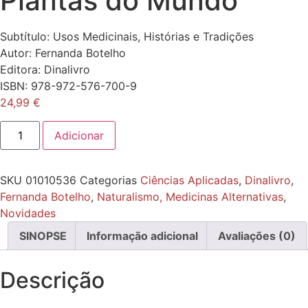
Plantas do Mundo
Subtítulo:
Usos Medicinais, Histórias e Tradições
Autor:
Fernanda Botelho
Editora:
Dinalivro
ISBN:
978-972-576-700-9
24,99
€
Quantidade
Adicionar
de
Plantas
do
Mundo
SKU
01010536
Categorias
Ciências Aplicadas
,
Dinalivro
,
Fernanda Botelho
,
Naturalismo, Medicinas Alternativas
,
Novidades
SINOPSE
Informação adicional
Avaliações (0)
Descrição