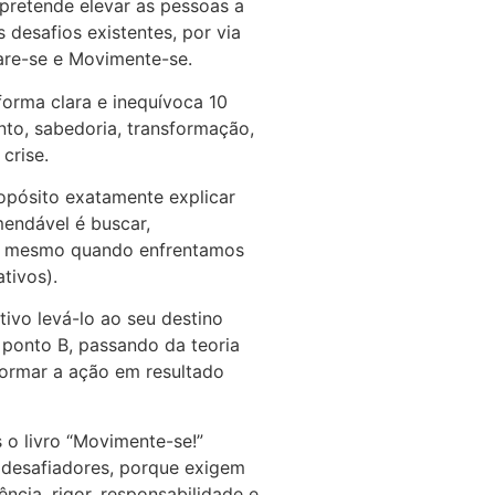
pretende elevar as pessoas a
 desafios existentes, por via
pare-se e Movimente-se.
forma clara e inequívoca 10
nto, sabedoria, transformação,
crise.
ropósito exatamente explicar
endável é buscar,
da, mesmo quando enfrentamos
tivos).
tivo levá-lo ao seu destino
o ponto B, passando da teoria
sformar a ação em resultado
 o livro “Movimente-se!”
desafiadores, porque exigem
iência, rigor, responsabilidade e