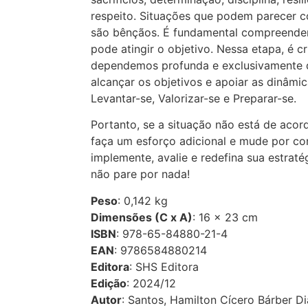
respeito. Situações que podem parecer c
são bênçãos. É fundamental compreende
pode atingir o objetivo. Nessa etapa, é c
dependemos profunda e exclusivamente 
alcançar os objetivos e apoiar as dinâmic
Levantar-se, Valorizar-se e Preparar-se.
Portanto, se a situação não está de aco
faça um esforço adicional e mude por con
implemente, avalie e redefina sua estrat
não pare por nada!
Peso
: 0,142 kg
Dimensões (C x A)
: 16 × 23 cm
ISBN
: 978-65-84880-21-4
EAN
: 9786584880214
Editora
: SHS Editora
Edição
: 2024/12
Autor
: Santos, Hamilton Cícero Bárber D