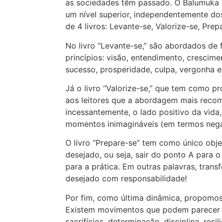
as sociedades têm passado. O Balumuka 
um nível superior, independentemente dos
de 4 livros: Levante-se, Valorize-se, Pre
No livro “Levante-se,” são abordados de 
princípios: visão, entendimento, crescime
sucesso, prosperidade, culpa, vergonha e 
Já o livro “Valorize-se,” que tem como p
aos leitores que a abordagem mais recom
incessantemente, o lado positivo da vi
momentos inimagináveis (em termos nega
O livro “Prepare-se” tem como único obje
desejado, ou seja, sair do ponto A para 
para a prática. Em outras palavras, tran
desejado com responsabilidade!
Por fim, como última dinâmica, propomos
Existem movimentos que podem parecer 
sacrifícios, determinação, disciplina, resil