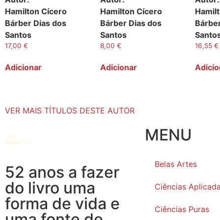
Hamilton Cícero
Hamilton Cícero
Hamilt
Bárber Dias dos
Bárber Dias dos
Bárber
Santos
Santos
Santo
17,00
€
8,00
€
16,55
€
Adicionar
Adicionar
Adicio
VER MAIS TÍTULOS DESTE AUTOR
MENU
Belas Artes
52 anos a fazer
do livro uma
Ciências Aplicad
forma de vida e
Ciências Puras
uma fonte de