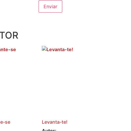
UTOR
te-se
Levanta-te!
Autor: