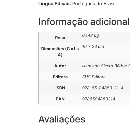
Língua Edição
: Português do Brasil
Informação adicional
0,142 kg
Peso
16 × 23 cm
Dimensões (C x L x
A)
Autor
Hamilton Cícero Bárber 
Editora
SHS Editora
ISBN
978-65-84880-21-4
EAN
9786584880214
Avaliações