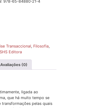
N:
978-65-84880-21-4
ise Transaccional
,
Filosofia
,
SHS Editora
Avaliações (0)
ntimamente, ligada ao
ama, que há muito tempo se
e transformações pelas quais