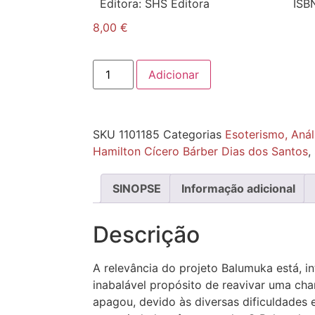
Editora:
SHS Editora
ISB
8,00
€
Adicionar
SKU
1101185
Categorias
Esoterismo, Anál
Hamilton Cícero Bárber Dias dos Santos
,
SINOPSE
Informação adicional
Descrição
A relevância do projeto Balumuka está, i
inabalável propósito de reavivar uma ch
apagou, devido às diversas dificuldades 