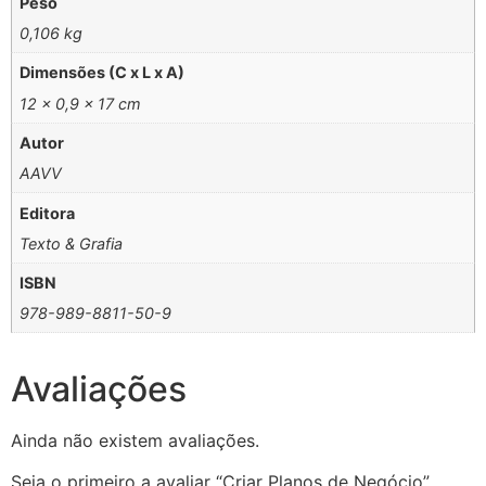
Peso
0,106 kg
Dimensões (C x L x A)
12 × 0,9 × 17 cm
Autor
AAVV
Editora
Texto & Grafia
ISBN
978-989-8811-50-9
Avaliações
Ainda não existem avaliações.
Seja o primeiro a avaliar “Criar Planos de Negócio”