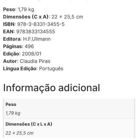
Peso
:
1,79
kg
Dimensões (C x A)
: 22 × 25,5 cm
ISBN
:
978-3-8331-3455-5
EAN
:
9783833134555
Editora
:
H.F.Ullmann
Páginas
:
496
Edição
:
2008/01
Autor
:
Claudia
Piras
Língua Edição
: Português
Informação adicional
Peso
1,79 kg
Dimensões (C x L x A)
22 × 25,5 cm