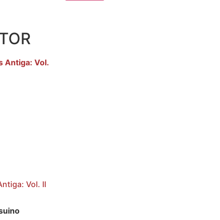
UTOR
ntiga: Vol. II
suino