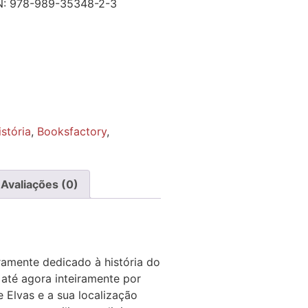
N:
978-989-35348-2-3
stória
,
Booksfactory
,
Avaliações (0)
ramente dedicado à história do
até agora inteiramente por
 Elvas e a sua localização