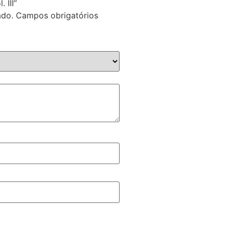
 III”
ado.
Campos obrigatórios