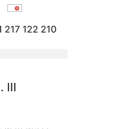
0
217 122 210
 III