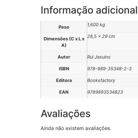
Informação adicional
1,600 kg
Peso
28,5 × 29 cm
Dimensões (C x L x
A)
Autor
Rui Jesuino
ISBN
978-989-35348-2-3
Editora
Booksfactory
EAN
9789893534823
Avaliações
Ainda não existem avaliações.