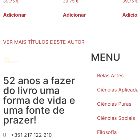
39,75
€
39,75
€
39,75
Adicionar
Adicionar
Adicio
VER MAIS TÍTULOS DESTE AUTOR
MENU
Belas Artes
52 anos a fazer
do livro uma
Ciências Aplicad
forma de vida e
Ciências Puras
uma fonte de
prazer!
Ciências Sociais
Filosofia
+351 217 122 210