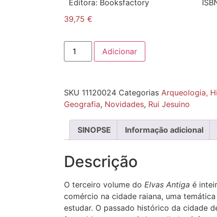
Editora:
Booksfactory
ISB
39,75
€
Adicionar
SKU
11120024
Categorias
Arqueologia, Hi
Geografia
,
Novidades
,
Rui Jesuino
SINOPSE
Informação adicional
Descrição
O terceiro volume do
Elvas Antiga
é intei
comércio na cidade raiana, uma temática 
estudar. O passado histórico da cidade de