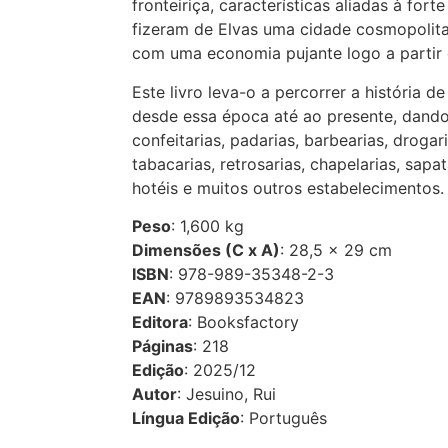
fronteiriça, características aliadas à forte
fizeram de Elvas uma cidade cosmopolit
com uma economia pujante logo a partir 
Este livro leva-o a percorrer a história 
desde essa época até ao presente, dando
confeitarias, padarias, barbearias, drogaria
tabacarias, retrosarias, chapelarias, sapat
hotéis e muitos outros estabelecimentos.
Peso
:
1,600
kg
Dimensões (C x A)
: 28,5 × 29 cm
ISBN
: 978-989-35348-2-3
EAN
: 9789893534823
Editora
:
Booksfactory
Páginas
: 218
Edição
: 2025/12
Autor
:
Jesuino, Rui
Língua Edição
: Português