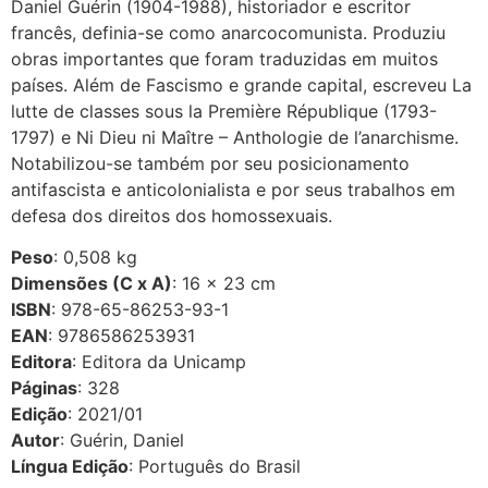
Daniel Guérin (1904-1988), historiador e escritor
francês, definia-se como anarcocomunista. Produziu
obras importantes que foram traduzidas em muitos
países. Além de Fascismo e grande capital, escreveu La
lutte de classes sous la Première République (1793-
1797) e Ni Dieu ni Maître – Anthologie de l’anarchisme.
Notabilizou-se também por seu posicionamento
antifascista e anticolonialista e por seus trabalhos em
defesa dos direitos dos homossexuais.
Peso
: 0,508 kg
Dimensões (C x A)
: 16 × 23 cm
ISBN
: 978-65-86253-93-1
EAN
: 9786586253931
Editora
: Editora da Unicamp
Páginas
: 328
Edição
: 2021/01
Autor
: Guérin, Daniel
Língua Edição
: Português do Brasil