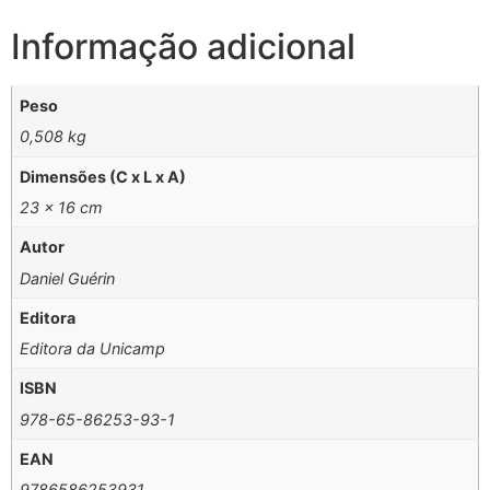
Informação adicional
Peso
0,508 kg
Dimensões (C x L x A)
23 × 16 cm
Autor
Daniel Guérin
Editora
Editora da Unicamp
ISBN
978-65-86253-93-1
EAN
9786586253931