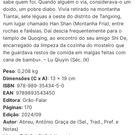
sabe quem foi. Quando alguém o via, considerava-o um
doido, um pobre diabo. Vivia retirado na montanha
Tiantai, sete léguas a oeste do distrito de Tangxing,
num lugar chamado Han Shan (Montanha Fria), entre
rochas e falésias. Daí descia frequentemente para o
templo de Quoqing, ao encontro do seu amigo Shi De,
encarregado da limpeza da cozinha do mosteiro que
lhe guardava restos de comida em malgas feitas com
cana de bambu». – Lu Qiuyin (Séc. IX)
Peso
: 0,208 kg
Dimensões (C x A)
: 13 × 19 cm
ISBN
: 978-989-35434-5-0
EAN
: 9789893543450
Editora
: Grão-Falar
Páginas:
170
Edição
: 2024/09
Autor
: Abreu, António Graça de (Sel., Trad., Pref. e
Notas)