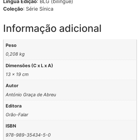
Língua Edição
: BLG (bilingue)
Coleção
: Série Sínica
Informação adicional
Peso
0,208 kg
Dimensões (C x L x A)
13 × 19 cm
Autor
António Graça de Abreu
Editora
Grão-Falar
ISBN
978-989-35434-5-0