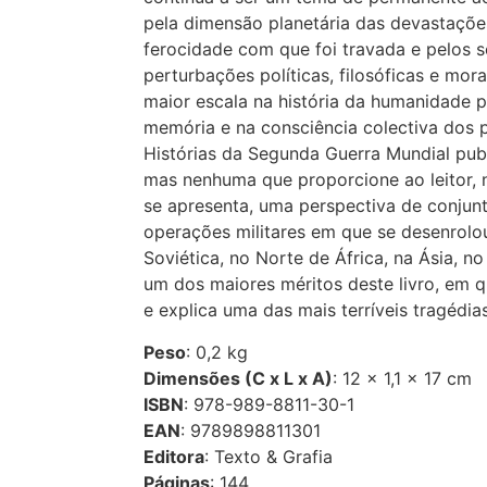
pela dimensão planetária das devastaçõe
ferocidade com que foi travada e pelos s
perturbações políticas, filosóficas e mora
maior escala na história da humanidade 
memória e na consciência colectiva dos 
Histórias da Segunda Guerra Mundial pub
mas nenhuma que proporcione ao leitor, 
se apresenta, uma perspectiva de conjunt
operações militares em que se desenrolo
Soviética, no Norte de África, na Ásia, no 
um dos maiores méritos deste livro, em q
e explica uma das mais terríveis tragédias
Peso
: 0,2 kg
Dimensões (C x L x A)
: 12 × 1,1 × 17 cm
ISBN
: 978-989-8811-30-1
EAN
: 9789898811301
Editora
: Texto & Grafia
Páginas
: 144