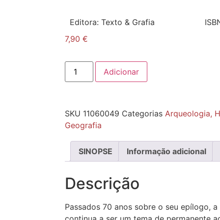
Editora:
Texto & Grafia
ISB
7,90
€
Adicionar
SKU
11060049
Categorias
Arqueologia, H
Geografia
SINOPSE
Informação adicional
Descrição
Passados 70 anos sobre o seu epílogo, a
continua a ser um tema de permanente ac