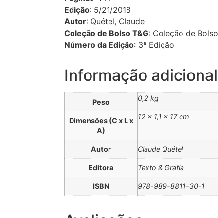
Edição
: 5/21/2018
Autor
: Quétel, Claude
Coleção de Bolso T&G
: Coleção de Bols
Número da Edição
: 3ª Edição
Informação adicional
0,2 kg
Peso
12 × 1,1 × 17 cm
Dimensões (C x L x
A)
Autor
Claude Quétel
Editora
Texto & Grafia
ISBN
978-989-8811-30-1