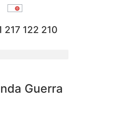
0
217 122 210
unda Guerra