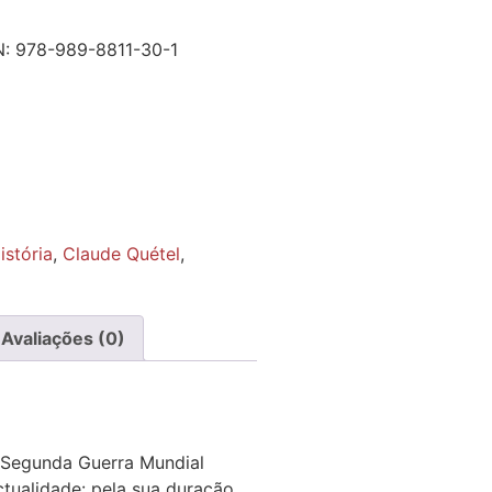
N:
978-989-8811-30-1
istória
,
Claude Quétel
,
Avaliações (0)
 Segunda Guerra Mundial
tualidade: pela sua duração,