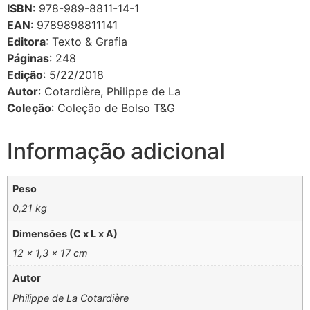
ISBN
: 978-989-8811-14-1
EAN
: 9789898811141
Editora
: Texto & Grafia
Páginas
: 248
Edição
: 5/22/2018
Autor
: Cotardière, Philippe de La
Coleção
: Coleção de Bolso T&G
Informação adicional
Peso
0,21 kg
Dimensões (C x L x A)
12 × 1,3 × 17 cm
Autor
Philippe de La Cotardière