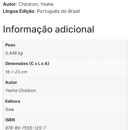
Autor
: Chödron, Yeshe
Língua Edição
: Português do Brasil
Informação adicional
Peso
0,448 kg
Dimensões (C x L x A)
16 × 23 cm
Autor
Yeshe Chödron
Editora
Gaia
ISBN
978-85-7555-125-7