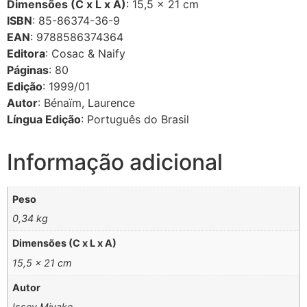
Dimensões (C x L x A)
: 15,5 × 21 cm
ISBN
: 85-86374-36-9
EAN
: 9788586374364
Editora
: Cosac & Naify
Páginas
: 80
Edição
: 1999/01
Autor
: Bénaïm, Laurence
Língua Edição
: Português do Brasil
Informação adicional
Peso
0,34 kg
Dimensões (C x L x A)
15,5 × 21 cm
Autor
Issey Miyake