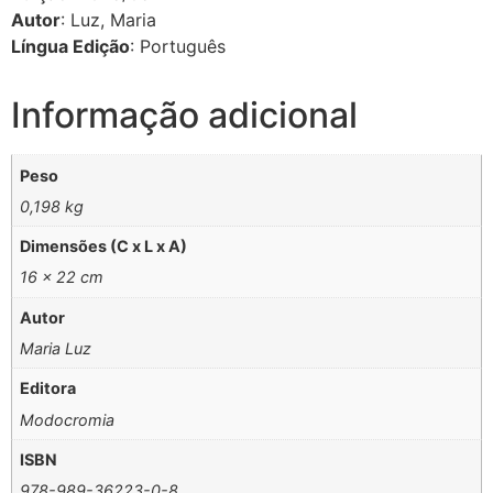
Autor
: Luz, Maria
Língua Edição
: Português
Informação adicional
Peso
0,198 kg
Dimensões (C x L x A)
16 × 22 cm
Autor
Maria Luz
Editora
Modocromia
ISBN
978-989-36223-0-8