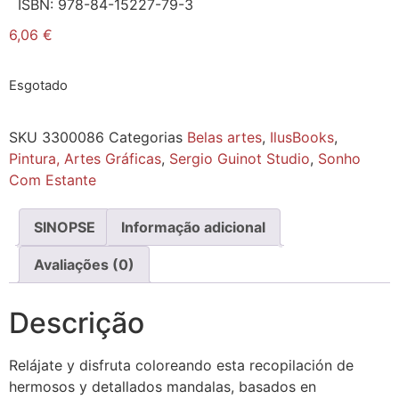
ISBN:
978-84-15227-79-3
6,06
€
Esgotado
SKU
3300086
Categorias
Belas artes
,
IlusBooks
,
Pintura, Artes Gráficas
,
Sergio Guinot Studio
,
Sonho
Com Estante
SINOPSE
Informação adicional
Avaliações (0)
Descrição
Relájate y disfruta coloreando esta recopilación de
hermosos y detallados mandalas, basados en