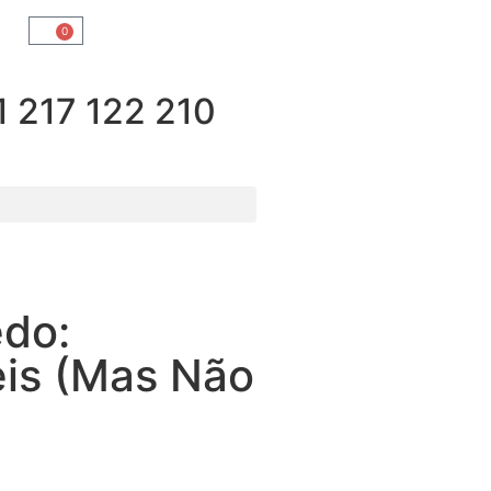
0
217 122 210
do:
eis (Mas Não