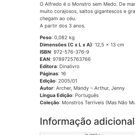
O Alfredo é o Monstro sem Medo. De man
muito corajosos, saltos gigantescos e g
chegam ao céu.
A partir dos 3 anos.
Peso
: 0,082 kg
Dimensões (C x L x A)
: 12,5 × 13 cm
ISBN
: 972-576-376-9
EAN
: 9789725763766
Editora
: Dinalivro
Páginas
: 16
Edição
: 2005/01
Autor
: Archer, Mandy – Arthur, Jenny
Língua Edição
: Português
Coleção
: Monstros Terríveis (Mas Não Mu
Informação adicional