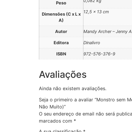
0,082 kg
Peso
12,5 × 13 cm
Dimensões (C x L x
A)
Autor
Mandy Archer – Jenny A
Editora
Dinalivro
ISBN
972-576-376-9
Avaliações
Ainda não existem avaliações.
Seja o primeiro a avaliar “Monstro sem M
Não Muito)”
O seu endereço de email não será public
marcados com
*
A sua classificação
*