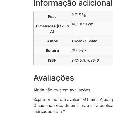
Informação adicional
0,218 kg
Peso
14,5 × 21 cm
Dimensões (C x L x
A)
Autor
Adrian B. Smith
Editora
Dinalivro
ISBN
972-576-095-6
Avaliações
Ainda não existem avaliações.
Seja o primeiro a avaliar “MT: uma Ajuda
O seu endereço de email não será public
marcados com
*