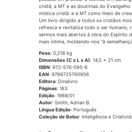
cristã, a MT e as doutrinas do Evangelho
mística cristã: e a MT como meio de cres
Um livro dirigido a todos os cristãos m
refresca e revitaliza todo o ser humano, 
sermos mais abertos à obra do Espírito 
mais íntima, moldando-nos “à semelhança 
Peso
: 0,218 kg
Dimensões (C x L x A)
: 14,5 × 21 cm
ISBN
: 972-576-095-6
EAN
: 9789725760956
Editora
: Dinalivro
Páginas
: 163
Edição
: 1988/01
Autor
: Smith, Adrian B.
Língua Edição
: Português
Coleção de Bolso
: Inteligência e Criativi