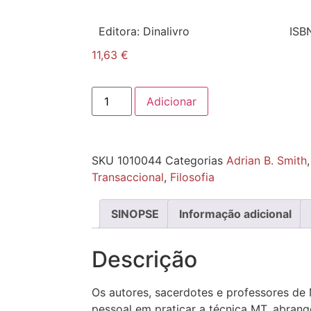
Editora:
Dinalivro
ISB
11,63
€
Adicionar
SKU
1010044
Categorias
Adrian B. Smith
Transaccional
,
Filosofia
SINOPSE
Informação adicional
Descrição
Os autores, sacerdotes e professores de
pessoal em praticar a técnica MT, abra