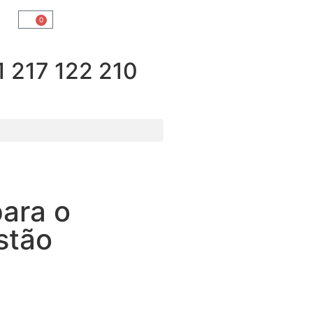
0
217 122 210
ara o
stão