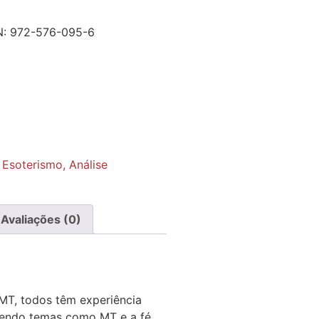
N:
972-576-095-6
,
Esoterismo, Análise
Avaliações (0)
 MT, todos têm experiência
ngendo temas como MT e a fé