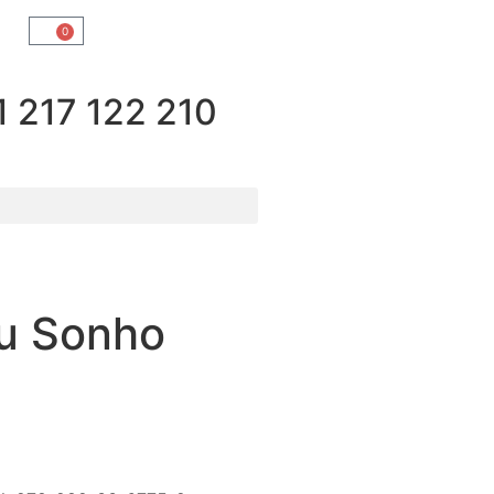
0
217 122 210
u Sonho