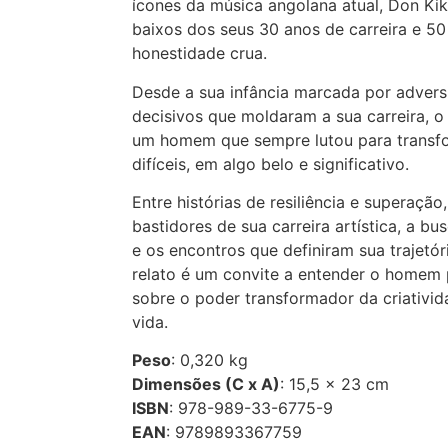
ícones da música angolana atual, Don Kik
baixos dos seus 30 anos de carreira e 5
honestidade crua.
Desde a sua infância marcada por adver
decisivos que moldaram a sua carreira, o
um homem que sempre lutou para transfo
difíceis, em algo belo e significativo.
Entre histórias de resiliência e superação
bastidores de sua carreira artística, a bu
e os encontros que definiram sua trajetóri
relato é um convite a entender o homem po
sobre o poder transformador da criativid
vida.
Peso
: 0,320 kg
Dimensões (C x A)
: 15,5 × 23 cm
ISBN
: 978-989-33-6775-9
EAN
: 9789893367759