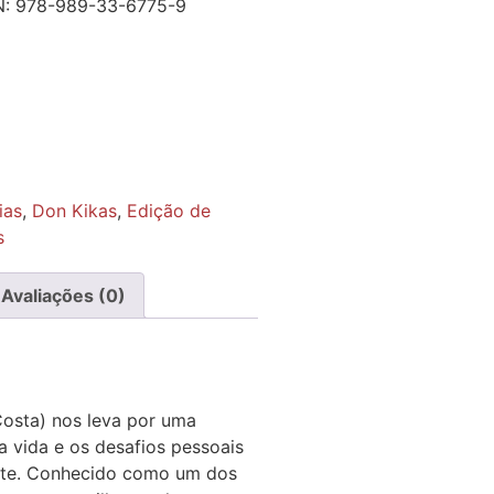
N:
978-989-33-6775-9
ias
,
Don Kikas
,
Edição de
s
Avaliações (0)
Costa) nos leva por uma
 a vida e os desafios pessoais
nte. Conhecido como um dos