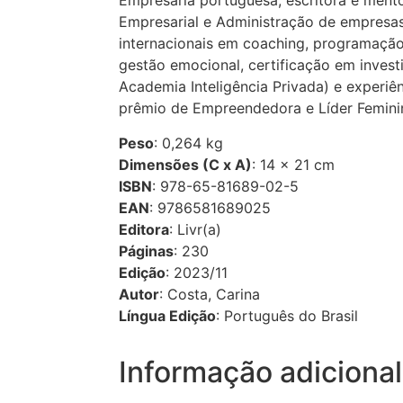
Empresária portuguesa, escritora e men
Empresarial e Administração de empresas
internacionais em coaching, programação 
gestão emocional, certificação em invest
Academia Inteligência Privada) e experiê
prêmio de Empreendedora e Líder Femini
Peso
: 0,264 kg
Dimensões (C x A)
: 14 × 21 cm
ISBN
: 978-65-81689-02-5
EAN
: 9786581689025
Editora
: Livr(a)
Páginas
: 230
Edição
: 2023/11
Autor
: Costa, Carina
Língua Edição
: Português do Brasil
Informação adicional