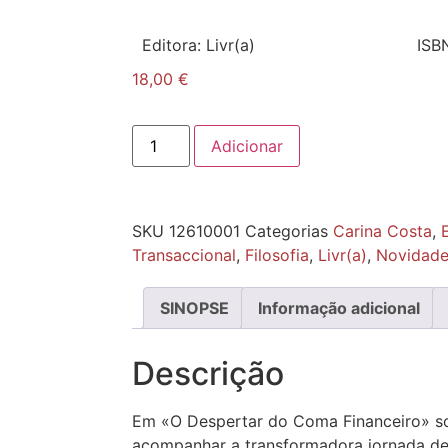
Editora:
Livr(a)
ISB
18,00
€
Adicionar
SKU
12610001
Categorias
Carina Costa
,
Transaccional
,
Filosofia
,
Livr(a)
,
Novidade
SINOPSE
Informação adicional
Descrição
Em «O Despertar do Coma Financeiro» s
acompanhar a transformadora jornada de