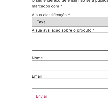
O seu endereço de email não será public
marcados com
*
A sua classificação
*
A sua avaliação sobre o produto
*
Nome
Email