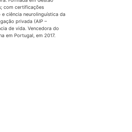
tora. Formada em Gestão
; com certificações
e ciência neurolinguística da
igação privada (AIP –
ncia de vida. Vencedora do
na em Portugal, em 2017.