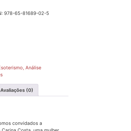
N:
978-65-81689-02-5
Esoterismo, Análise
s
Avaliações (0)
omos convidados a
 Carina Costa, uma mulher