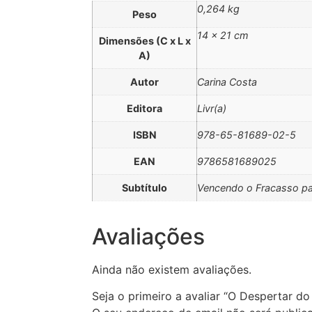
0,264 kg
Peso
14 × 21 cm
Dimensões (C x L x
A)
Autor
Carina Costa
Editora
Livr(a)
ISBN
978-65-81689-02-5
EAN
9786581689025
Subtítulo
Vencendo o Fracasso pa
Avaliações
Ainda não existem avaliações.
Seja o primeiro a avaliar “O Despertar d