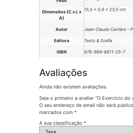
Peso
15,5 × 0,9 × 23,5 cm
Dimensões (C x L x
A)
Autor
Jean-Claude Carrière – P
Editora
Texto & Grafia
ISBN
978-989-8811-25-7
Avaliações
Ainda não existem avaliações.
Seja o primeiro a avaliar “O Exercício d
O seu endereço de email não será public
marcados com
*
A sua classificação
*