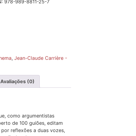
N:
978-989-8811-25-7
nema
,
Jean-Claude Carrière -
Avaliações (0)
que, como argumentistas
perto de 100 guiões, editam
 por reflexões a duas vozes,