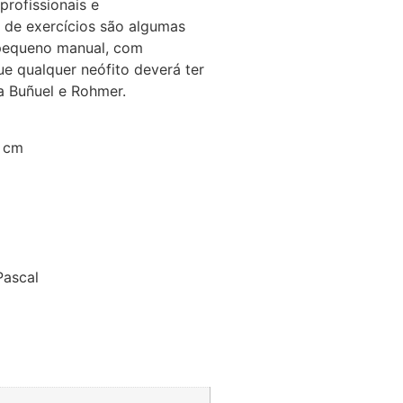
profissionais e
 de exercícios são algumas
 pequeno manual, com
e qualquer neófito deverá ter
a Buñuel e Rohmer.
5 cm
Pascal