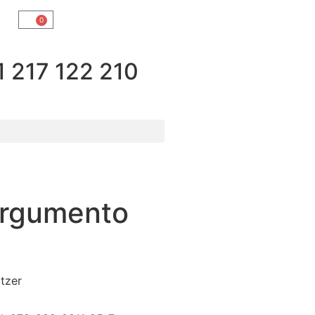
0
217 122 210
Argumento
tzer