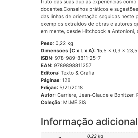
fruto das suas duplas experiências como 
docentes.Conselhos práticos e sugestões
das linhas de orientação seguidas neste
exemplos extraídos de obras e autores qu
em mente, desde Hitchcock a Antonioni, 
Peso
: 0,22 kg
Dimensões (C x L x A)
: 15,5 × 0,9 × 23,
ISBN
: 978-989-8811-25-7
EAN
: 9789898811257
Editora
: Texto & Grafia
Páginas
: 128
Edição
: 5/21/2018
Autor
: Carrière, Jean-Claude e Bonitzer, 
Coleção
: MI.MÉ.SIS
Informação adicional
0,22 kg