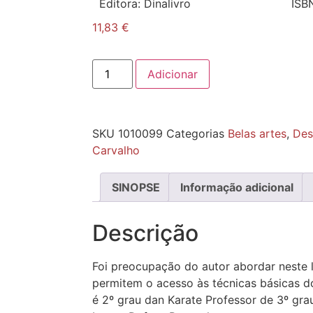
Editora:
Dinalivro
ISB
11,83
€
Adicionar
SKU
1010099
Categorias
Belas artes
,
Des
Carvalho
SINOPSE
Informação adicional
Descrição
Foi preocupação do autor abordar neste l
permitem o acesso às técnicas básicas d
é 2º grau dan Karate Professor de 3º gra