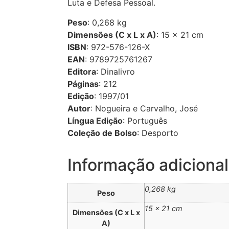
Luta e Defesa Pessoal.
Peso
: 0,268 kg
Dimensões (C x L x A)
: 15 × 21 cm
ISBN
: 972-576-126-X
EAN
: 9789725761267
Editora
: Dinalivro
Páginas
: 212
Edição
: 1997/01
Autor
: Nogueira e Carvalho, José
Língua Edição
: Português
Coleção de Bolso
: Desporto
Informação adicional
0,268 kg
Peso
15 × 21 cm
Dimensões (C x L x
A)