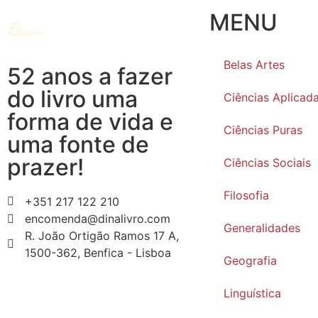
MENU
Belas Artes
52 anos a fazer
do livro uma
Ciências Aplicad
forma de vida e
Ciências Puras
uma fonte de
prazer!
Ciências Sociais
Filosofia
+351 217 122 210
encomenda@dinalivro.com
Generalidades
R. João Ortigão Ramos 17 A,
1500-362, Benfica - Lisboa
Geografia
Linguística