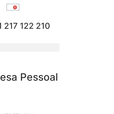
0
217 122 210
fesa Pessoal