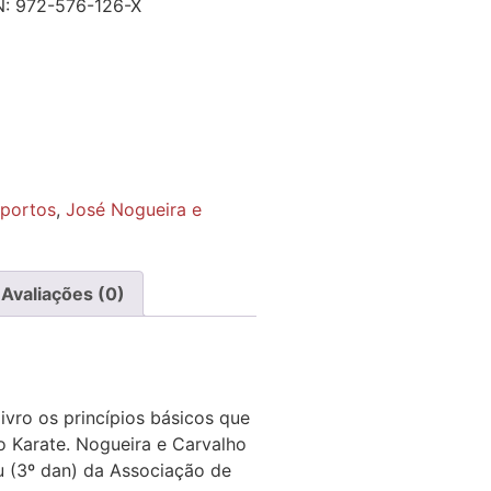
N:
972-576-126-X
portos
,
José Nogueira e
Avaliações (0)
ivro os princípios básicos que
o Karate. Nogueira e Carvalho
u (3º dan) da Associação de