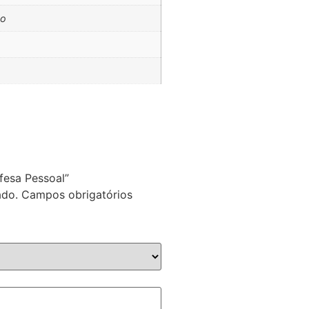
ho
efesa Pessoal”
ado.
Campos obrigatórios