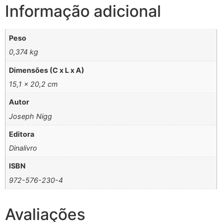
Informação adicional
Peso
0,374 kg
Dimensões (C x L x A)
15,1 × 20,2 cm
Autor
Joseph Nigg
Editora
Dinalivro
ISBN
972-576-230-4
Avaliações