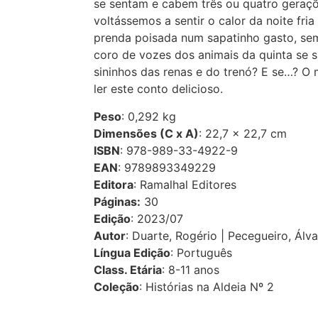
se sentam e cabem três ou quatro geraçõ
voltássemos a sentir o calor da noite fri
prenda poisada num sapatinho gasto, se
coro de vozes dos animais da quinta se su
sininhos das renas e do trenó? E se…? O
ler este conto delicioso.
Peso
: 0,292 kg
Dimensões (C x A)
: 22,7 × 22,7 cm
ISBN
: 978-989-33-4922-9
EAN
: 9789893349229
Editora
: Ramalhal Editores
Páginas:
30
Edição
: 2023/07
Autor
: Duarte, Rogério | Pecegueiro, Álvar
Língua Edição
: Português
Class. Etária
: 8-11 anos
Coleção
: Histórias na Aldeia Nº 2