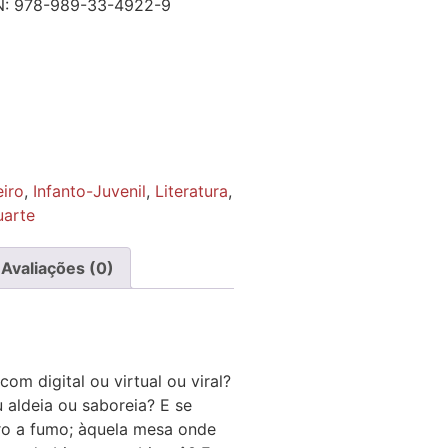
N:
978-989-33-4922-9
iro
,
Infanto-Juvenil
,
Literatura
,
uarte
Avaliações (0)
com digital ou virtual ou viral?
 aldeia ou saboreia? E se
ro a fumo; àquela mesa onde