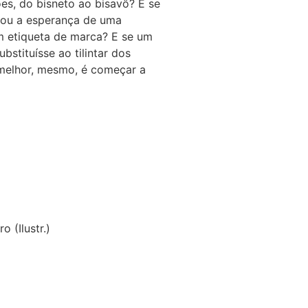
es, do bisneto ao bisavô? E se
a ou a esperança de uma
m etiqueta de marca? E se um
bstituísse ao tilintar dos
 melhor, mesmo, é começar a
o (Ilustr.)