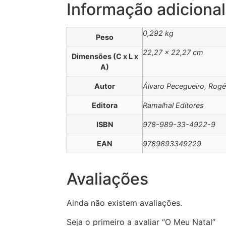
Informação adicional
0,292 kg
Peso
22,27 × 22,27 cm
Dimensões (C x L x
A)
Autor
Álvaro Pecegueiro, Rogé
Editora
Ramalhal Editores
ISBN
978-989-33-4922-9
EAN
9789893349229
Avaliações
Ainda não existem avaliações.
Seja o primeiro a avaliar “O Meu Natal”