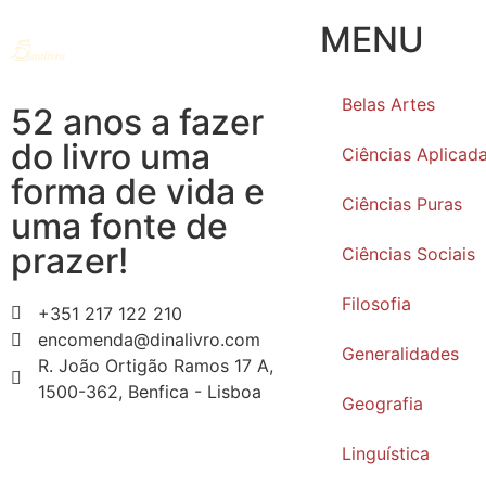
MENU
Belas Artes
52 anos a fazer
do livro uma
Ciências Aplicad
forma de vida e
Ciências Puras
uma fonte de
prazer!
Ciências Sociais
Filosofia
+351 217 122 210
encomenda@dinalivro.com
Generalidades
R. João Ortigão Ramos 17 A,
1500-362, Benfica - Lisboa
Geografia
Linguística