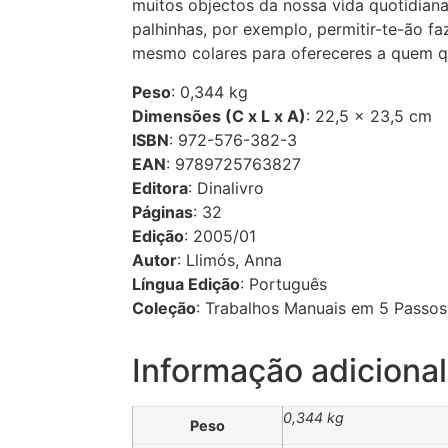
muitos objectos da nossa vida quotidian
palhinhas, por exemplo, permitir-te-ão f
mesmo colares para ofereceres a quem qui
Peso
: 0,344 kg
Dimensões (C x L x A)
: 22,5 × 23,5 cm
ISBN
: 972-576-382-3
EAN
: 9789725763827
Editora
: Dinalivro
Páginas
: 32
Edição
: 2005/01
Autor
: Llimós, Anna
Língua Edição
: Português
Coleção
: Trabalhos Manuais em 5 Passos
Informação adicional
0,344 kg
Peso