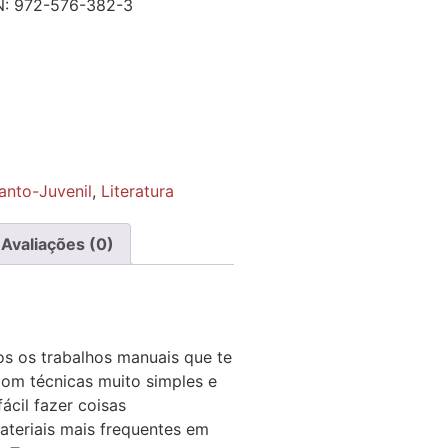
N:
972-576-382-3
fanto-Juvenil
,
Literatura
Avaliações (0)
s os trabalhos manuais que te
Com técnicas muito simples e
ácil fazer coisas
teriais mais frequentes em