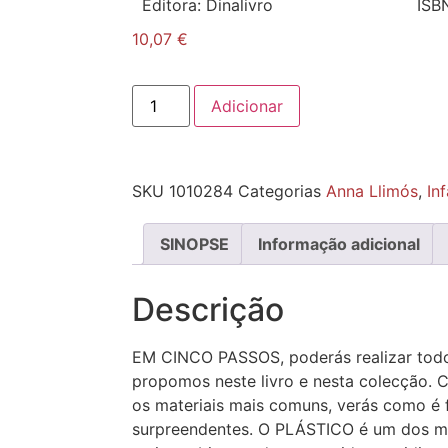
Editora:
Dinalivro
ISB
10,07
€
Adicionar
SKU
1010284
Categorias
Anna Llimós
,
In
SINOPSE
Informação adicional
Descrição
EM CINCO PASSOS, poderás realizar todo
propomos neste livro e nesta colecção. 
os materiais mais comuns, verás como é f
surpreendentes. O PLÁSTICO é um dos ma