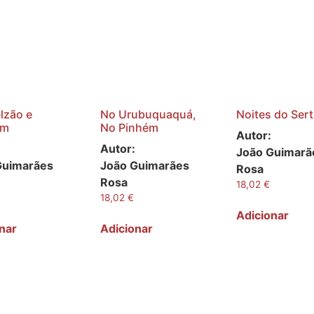
lzão e
No Urubuquaquá,
Noites do Ser
im
No Pinhém
Autor:
Autor:
João Guimarã
Guimarães
João Guimarães
Rosa
Rosa
18,02
€
18,02
€
Adicionar
nar
Adicionar