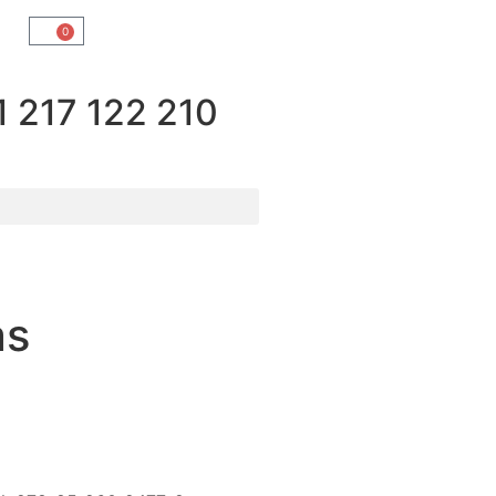
0
217 122 210
as