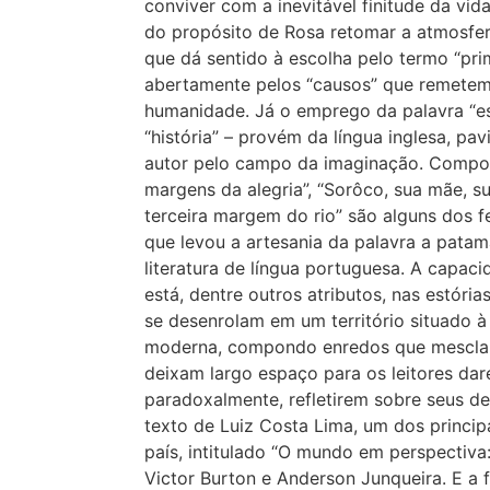
conviver com a inevitável finitude da vida
do propósito de Rosa retomar a atmosfera
que dá sentido à escolha pelo termo “prim
abertamente pelos “causos” que remetem
humanidade. Já o emprego da palavra “es
“história” – provém da língua inglesa, p
autor pelo campo da imaginação. Compos
margens da alegria”, “Sorôco, sua mãe, su
terceira margem do rio” são alguns dos fe
que levou a artesania da palavra a pata
literatura de língua portuguesa. A capaci
está, dentre outros atributos, nas estóri
se desenrolam em um território situado à
moderna, compondo enredos que mesclam 
deixam largo espaço para os leitores dar
paradoxalmente, refletirem sobre seus de
texto de Luiz Costa Lima, um dos principa
país, intitulado “O mundo em perspectiva
Victor Burton e Anderson Junqueira. E a