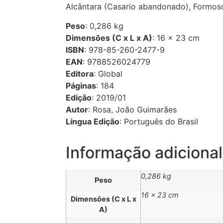
Alcântara (Casario abandonado), Formos
Peso
: 0,286 kg
Dimensões (C x L x A)
: 16 × 23 cm
ISBN
: 978-85-260-2477-9
EAN
: 9788526024779
Editora
: Global
Páginas
: 184
Edição
: 2019/01
Autor
: Rosa, João Guimarães
Língua Edição
: Português do Brasil
Informação adicional
0,286 kg
Peso
16 × 23 cm
Dimensões (C x L x
A)