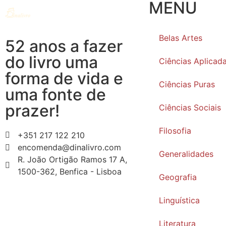
MENU
Belas Artes
52 anos a fazer
do livro uma
Ciências Aplicad
forma de vida e
Ciências Puras
uma fonte de
prazer!
Ciências Sociais
Filosofia
+351 217 122 210
encomenda@dinalivro.com
Generalidades
R. João Ortigão Ramos 17 A,
1500-362, Benfica - Lisboa
Geografia
Linguística
Literatura