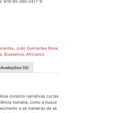
N:
978-85-260-2477-9
ecentes
,
João Guimarães Rosa
,
, Brasileiros, Africanos
Avaliações (0)
Rosa constrói narrativas curtas
riência humana, como a busca
hecimento e as maneiras de se