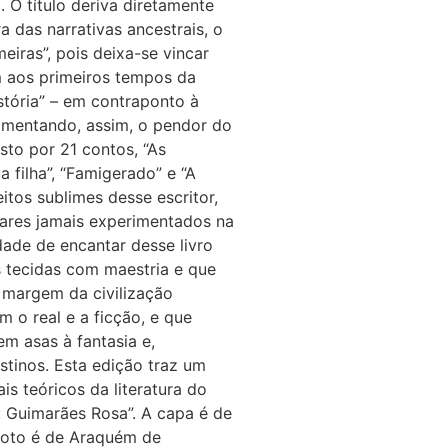
. O título deriva diretamente
 das narrativas ancestrais, o
eiras”, pois deixa-se vincar
 aos primeiros tempos da
tória” – em contraponto à
avimentando, assim, o pendor do
to por 21 contos, “As
a filha”, “Famigerado” e “A
itos sublimes desse escritor,
mares jamais experimentados na
dade de encantar desse livro
as tecidas com maestria e que
 margem da civilização
o real e a ficção, e que
em asas à fantasia e,
stinos. Esta edição traz um
is teóricos da literatura do
: Guimarães Rosa”. A capa é de
 foto é de Araquém de