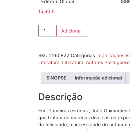
Editora:
Global
ISB
15,90
€
Adicionar
SKU
2260822
Categorias
Importações R
Literatura
,
Literatura, Autores Portugueses
SINOPSE
Informação adicional
Descrição
Em “Primeiras estórias”, João Guimarães 
que tratam de matérias diversas da expe
da felicidade, a necessidade do autocon