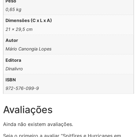
Peso
0,65 kg
Dimensões (C x L x A)
21 × 29,5 cm
Autor
Mário Canongia Lopes
Editora
Dinalivro
ISBN
972-576-099-9
Avaliações
Ainda não existem avaliações.
Seja o primeiro a avaliar “Spitfires e Hurricanes em