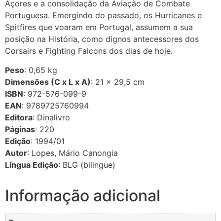
Açores e a consolidação da Aviação de Combate
Portuguesa. Emergindo do passado, os Hurricanes e
Spitfires que voaram em Portugal, assumem a sua
posição na História, como dignos antecessores dos
Corsairs e Fighting Falcons dos dias de hoje.
Peso
: 0,65 kg
Dimensões (C x L x A)
: 21 × 29,5 cm
ISBN
: 972-576-099-9
EAN
: 9789725760994
Editora
: Dinalivro
Páginas
: 220
Edição
: 1994/01
Autor
: Lopes, Mário Canongia
Língua Edição
: BLG (bilingue)
Informação adicional