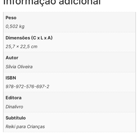
Informação adicional
Peso
0,502 kg
Dimensões (C x L x A)
25,7 × 22,5 cm
Autor
Sílvia Oliveira
ISBN
978-972-576-697-2
Editora
Dinalivro
Subtítulo
Reiki para Crianças