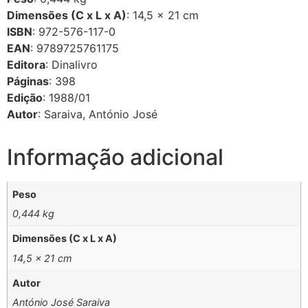
Dimensões (C x L x A)
: 14,5 × 21 cm
ISBN
: 972-576-117-0
EAN
: 9789725761175
Editora
: Dinalivro
Páginas
: 398
Edição
: 1988/01
Autor
: Saraiva, António José
Informação adicional
Peso
0,444 kg
Dimensões (C x L x A)
14,5 × 21 cm
Autor
António José Saraiva