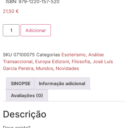
ISBN:
979-1220-157-520
21,50
€
Adicionar
SKU
07100075
Categorias
Esoterismo, Análise
Transaccional
,
Europa Edizioni
,
Filosofia
,
José Luís
Garcia Pereira
,
Mundos
,
Novidades
SINOPSE
Informação adicional
Avaliações (0)
Descrição
Deus existe?