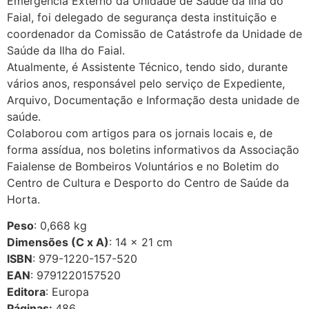
Emergência Externo da Unidade de Saúde da Ilha do
Faial, foi delegado de segurança desta instituição e
coordenador da Comissão de Catástrofe da Unidade de
Saúde da Ilha do Faial.
Atualmente, é Assistente Técnico, tendo sido, durante
vários anos, responsável pelo serviço de Expediente,
Arquivo, Documentação e Informação desta unidade de
saúde.
Colaborou com artigos para os jornais locais e, de
forma assídua, nos boletins informativos da Associação
Faialense de Bombeiros Voluntários e no Boletim do
Centro de Cultura e Desporto do Centro de Saúde da
Horta.
Peso
: 0,668 kg
Dimensões (C x A)
: 14 × 21 cm
ISBN
: 979-1220-157-520
EAN
: 9791220157520
Editora
: Europa
Páginas:
486