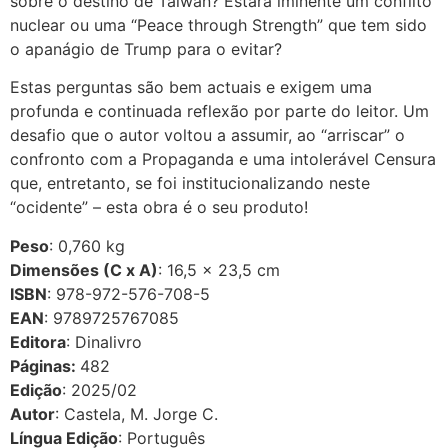
sobre o destino de Taiwan? Estará iminente um conflito
nuclear ou uma “Peace through Strength” que tem sido
o apanágio de Trump para o evitar?
Estas perguntas são bem actuais e exigem uma
profunda e continuada reflexão por parte do leitor. Um
desafio que o autor voltou a assumir, ao “arriscar” o
confronto com a Propaganda e uma intolerável Censura
que, entretanto, se foi institucionalizando neste
“ocidente” – esta obra é o seu produto!
Peso
: 0,760 kg
Dimensões (C x A)
: 16,5 × 23,5 cm
ISBN
: 978-972-576-708-5
EAN
: 9789725767085
Editora
: Dinalivro
Páginas:
482
Edição
: 2025/02
Autor
: Castela, M. Jorge C.
Língua Edição
: Português