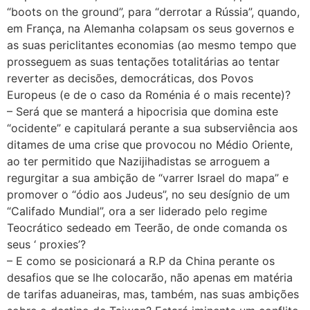
“boots on the ground”, para “derrotar a Rússia”, quando,
em França, na Alemanha colapsam os seus governos e
as suas periclitantes economias (ao mesmo tempo que
prosseguem as suas tentações totalitárias ao tentar
reverter as decisões, democráticas, dos Povos
Europeus (e de o caso da Roménia é o mais recente)?
– Será que se manterá a hipocrisia que domina este
“ocidente” e capitulará perante a sua subserviência aos
ditames de uma crise que provocou no Médio Oriente,
ao ter permitido que Nazijihadistas se arroguem a
regurgitar a sua ambição de “varrer Israel do mapa” e
promover o “ódio aos Judeus”, no seu desígnio de um
“Califado Mundial”, ora a ser liderado pelo regime
Teocrático sedeado em Teerão, de onde comanda os
seus ‘ proxies’?
– E como se posicionará a R.P da China perante os
desafios que se lhe colocarão, não apenas em matéria
de tarifas aduaneiras, mas, também, nas suas ambições