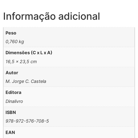
Informação adicional
Peso
0,760 kg
Dimensões (C x L x A)
16,5 × 23,5 cm
Autor
M. Jorge C. Castela
Editora
Dinalivro
ISBN
978-972-576-708-5
EAN