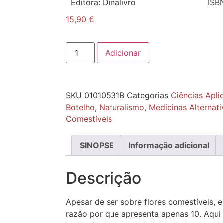
Editora:
Dinalivro
ISB
15,90
€
Adicionar
SKU
01010531B
Categorias
Ciências Apli
Botelho
,
Naturalismo, Medicinas Alternati
Comestíveis
SINOPSE
Informação adicional
Descrição
Apesar de ser sobre flores comestíveis, e
razão por que apresenta apenas 10. Aqui