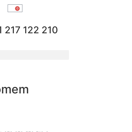
0
217 122 210
Comem