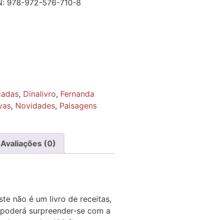
N:
978-972-576-710-8
cadas
,
Dinalivro
,
Fernanda
vas
,
Novidades
,
Paisagens
Avaliações (0)
ste não é um livro de receitas,
 poderá surpreender-se com a