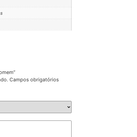
as
 Comem”
ado.
Campos obrigatórios