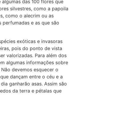
e algumas das 100 flores que
lores silvestres, como a papoila
as, como o alecrim ou as
res perfumadas e as que são
pécies exóticas e invasoras
iras, pois do ponto de vista
r valorizadas. Para além dos
bém algumas informações sobre
o. Não devemos esquecer o
 que dançam entre o céu e a
 dia ganharão asas. Assim são
edos da terra e pétalas que