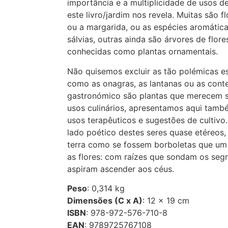
importância e a multiplicidade de usos d
este livro/jardim nos revela. Muitas são f
ou a margarida, ou as espécies aromátic
sálvias, outras ainda são árvores de flo
conhecidas como plantas ornamentais.
Não quisemos excluir as tão polémicas es
como as onagras, as lantanas ou as conte
gastronómico são plantas que merecem se
usos culinários, apresentamos aqui tam
usos terapêuticos e sugestões de cultiv
lado poético destes seres quase etéreos,
terra como se fossem borboletas que um
as flores: com raízes que sondam os segr
aspiram ascender aos céus.
Peso
: 0,314 kg
Dimensões (C x A)
: 12 × 19 cm
ISBN
: 978-972-576-710-8
EAN
: 9789725767108