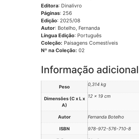
Editora
:
Dinalivro
Páginas
: 256
Edição
: 2025/08
Autor
:
Botelho, Fernanda
Língua Edição
: Português
Coleção:
Paisagens Comestíveis
Nº na Coleção:
02
Informação adicional
0,314 kg
Peso
12 × 19 cm
Dimensões (C x L x
A)
Autor
Fernanda Botelho
ISBN
978-972-576-710-8